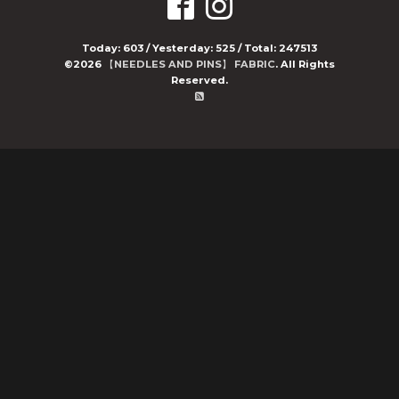
Today:
603
/ Yesterday:
525
/ Total:
247513
©2026
【NEEDLES AND PINS】 FABRIC
. All Rights
Reserved.