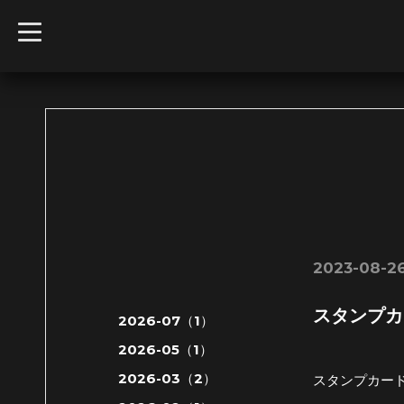
t
o
g
g
l
e
n
a
v
i
g
a
t
i
o
n
2023-08-26
スタンプカ
2026-07（1）
2026-05（1）
2026-03（2）
スタンプカー