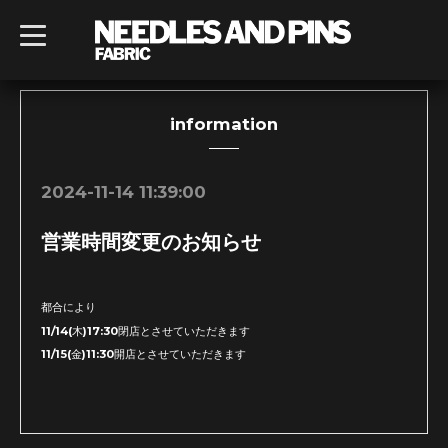
t
o
g
g
l
e
n
information
a
v
i
g
2024-11-14 11:39:00
a
t
i
営業時間変更のお知らせ
o
n
都合により
11/14(木)17:30閉店とさせていただきます
11/15(金)11:30開店とさせていただきます